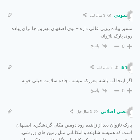
محمودی
3 سال قبل
مسیر پیاده رویی عالی داره – توی اصفهان بهترین جا برای پیاده
روی پارک ناژوانه
پاسخ
0
amir
3 سال قبل
اگر اینجا آب باشه معررکه میشه . جاده سلامت خیلی خوبه
پاسخ
0
مرتضی اصلانی
3 سال قبل
پارک ناژوان بعد از زاینده رود دومین مکان گردشگری اصفهان
است که همیشه شلوغه و امکاناتی مثل زمین‌ های ورزشی،
استخر، زمین‌های بازی کودکان، ایستگاه‌ های درشکه سواری،