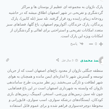
پارک ناژوان به مجموعه ای عظیم از بوستان ها و مراکز
گردشگری و تفریحی در شهر اصفهان اطلاق میشه که در حاشیه
رودخانه زیبای زاینده رود قرار گرفته. تله سیژ (تله کابین)، پارک
پرندگان، پارک خزندگان، آکواریوم اصفهان، باغ گلها، فضاهای سبز
متعدد امکانات تفریحی و استراحتی برای اهالی و گردشگران از
امکانات ویژه این پارک است.
پاسخ
0
محمد محمدی
3 سال قبل
منطقه جنگلی ناژوان از معدود باغ‌های اصفهان است که از جریان
توسعه و گسترش شهر تا اندازه‌ای ایمن مانده و همچنان به هوای
شهر لطافت و تازگی می‌بخشد. زیر نظر مدیریت طرح ساماندهی
ناژوان که وابسته به شهرداری اصفهان است در این باغ فضاهایی
چون تله سیژ، زمین‌های ورزشی، استخر، کمپینگ، زمین‌های بازی
کودکان، ایستگاه‌های درشکه سواری، اسب سواری، قایق‌رانی و
محوطهٔ دوچرخه‌سواری فراهم شده و برای عموم قابل استفاده