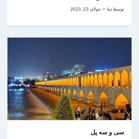
توسط
تینا
جولای 23, 2023
سی و سه پل