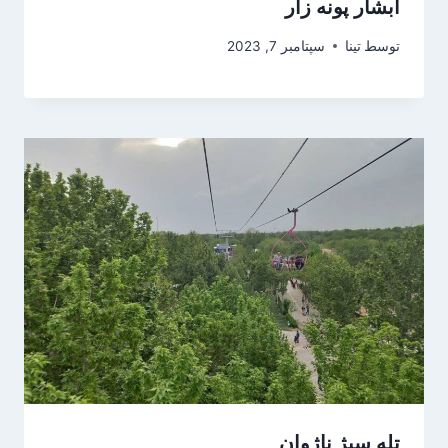
آبشار پونه زار
توسط
تینا
سپتامبر 7, 2023
تله سیژ ناژوان