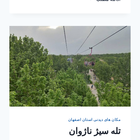
و
سه
پل
مکان های دیدنی استان اصفهان
تله سیژ ناژوان