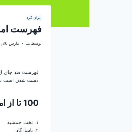
ایران گرد
فهرست اماک
توسط
تینا
مارس 30, 2023
فهرست صد جای ایرا
دست شدن است بد ند
100 تا از اماکن دیدنی ایران
۱. تخت جمشید
۲. پاسارگاد