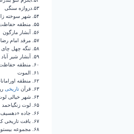
۵۳.دروازه سنگی
۵۴. شهر سوخته زابل
۵۵. منطقه حفاظت شده بهشت گمشده
۵۶. آبشار مارگون
۵۷. مرقد امام رضا
۵۸. تنگه چهل چای مینو دشت
۵۹. آبشار شیر آباد خان ببین
۶۰. منطقه حفاظت شده ارسباران
۶۱. الموت
۶۲. منطقه اورامانات
۶۳. قرآن
تاریخی
رو
۶۴. شهر خیالی لوت
۶۵. لوت زنگیاحمد
۶۶. جاده «دهسیف» به طبس
۶۷. بافت تاریخی کرمان
۶۸. مجموعه بیستون