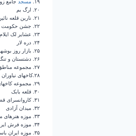
۱۹.
مسجد
جامع زوا
۲۰. ارگ بم
۲۱. نارین قلعه نائین
۲۲. جشن حکومت زنان در افوس
۲۳. عشایر لک ایلام
۲۴. دره لار
۲۵. بازار روز بوشهر
۲۶. دشتستان و تنگستان
۲۷. مجموعه مناطق حفاظت شده جاجرود
۲۸.کاخهای نیاوران
۲۹. مجموعه کاخهای سعدآباد
۳۰. قلعه بابک
۳۱. کاروانسرای قصر بهرام
۳۲. میدان آزادی
۳۳. موزه هنرهای معاصر
۳۴. موزه فرش ایران
۳۵. موزه ایران باستان