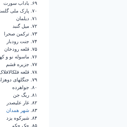
۶۹. باداب سورت
۷۰. پارک ملی گلستان
۷۱. دیلمان
۷۲. میل گنبد
۷۳. ترکمن صحرا
۷۴. جنت رودبار
۷۵. قلعه رودخان
۷۶. ماسوله نو و کهنه
۷۷. جزیره قشم
۷۸. قلعه فلکالافلاک
۷۹. جنگلهای دوهزار و سه هزار تنکابن
۸۰. جواهرده
۸۱. ریگ جن
۸۲. غار علیصدر
۸۳.
شهر همدان
۸۴. شیرکوه یزد
۸۵. چک چکو