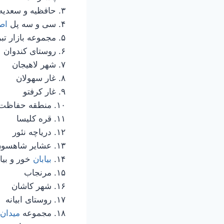
۳. حافظیه و سعدیه
۴. سی و سه پل
اص
۵. مجموعه بازار تبریز
۶. روستای کندوان
۷. شهر لاهیجان
۸. غار سهولان
۹. غار کرفتو
۱۰. منطقه حفاظت شده مراکان
۱۱. قره کلیسا
۱۲. دریاچه نئور
۱۳. عشایر شاهسون
۱۴.
بیابان
خور و بیا
۱۵. مرنجاب
۱۶. شهر کاشان
۱۷. روستای ابیانه
۱۸. مجموعه
میدان