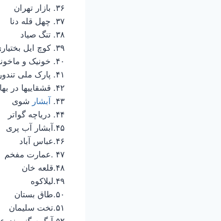
۳۶. بازار تهران
۳۷. چهل قله دنا
۳۸. تنگ صیاد
۳۹. کوچ ایل بختیاری
۴۰. خونیک و ماخونیک
۴۱. پارک ملی تندوره
۴۲. قشقاییها در بهار فارس
۴۳.
آبشار
شوی
۴۴. دریاچه گواتر
۴۵.آبشار آب پری
۴۶.عباس آباد
۴۷ .عمارت مفخم
۴۸.قلعه خان
۴۹.لیلاکوه
۵۰.طاق بستان
۵۱.تخت سلیمان
۵۲.آبگرم گنو بندرعباس