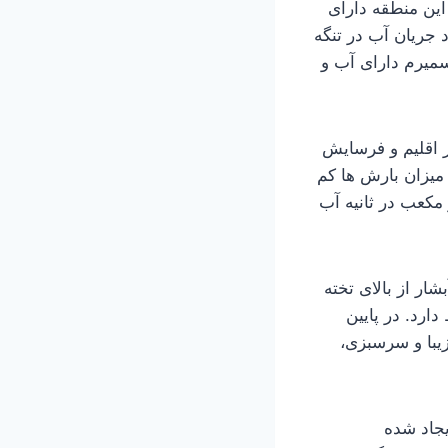
این منطقه دارای
 جریان آب در تنگه
میرم دارای آب و
ه به دلیل تغییر اقلیم و فرسایش
ه دلیل میزان بارش ها کم
تی به 35 متر هم می رسد. این آبشار به طور میانگین حدودا 2 متر مکعب در ثانیه آب
ار از بالای تخته
رد. در پایین
یبا و سرسبزی،
جاد شده