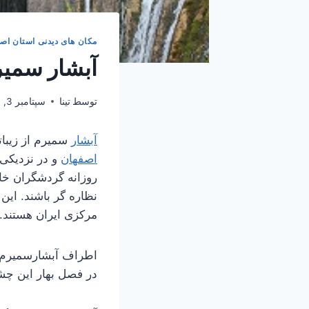
مکان های دیدنی استان اص
آبشار سمی
توسط
تینا
سپتامبر 3, 2023
آبشار
سمیرم از زیبا
اصفهان
و در نزدیکی
روزانه گردشگران خا
نظاره گر باشند. این 
مرکزی ایران هستند.
اطراف آبشارسمیرم چ
در فصل بهار این چشم