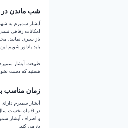
شب ماندن در 
آبشار سمیرم به شهر
امکانات رفاهی نسبی 
باز سپری نمایید. مح
باید یادآور شویم ای
طبیعت آبشار سمیرم ب
هستید که دست نخورده
زمان مناسب بر
آبشار سمیرم دارای 
در 6 ماه نخست س
و اطراف آبشار سمی
یخ می کند.