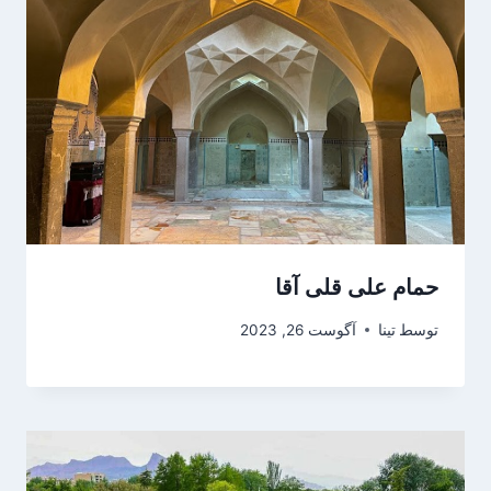
حمام علی‌ قلی آقا
توسط
تینا
آگوست 26, 2023