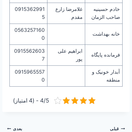
خادم حسینیه
غلامرضا زارع
0915362991
صاحب الزمان
مقدم
5
0563257160
خانه بهداشت
0
ابراهیم علی
0915562603
فرمانده پایگاه
پور
7
آبدار خونیک و
0915965557
منطقه
0
4/5 - (4 امتیاز)
راهبری
قبلی
بعدی