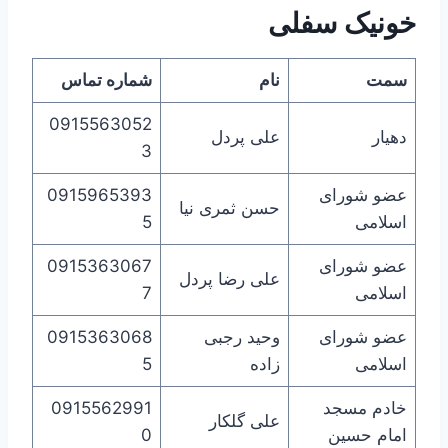
خونیک سفلی
سمت
نام
شماره تماس
0915563052
دهیار
علی پردل
3
عضو شورای
0915965393
حسن ثمری نیا
اسلامی
5
عضو شورای
0915363067
علی رضا پردل
اسلامی
7
عضو شورای
وحید رجبی
0915363068
اسلامی
زاده
5
خادم مسجد
0915562991
علی گلکار
امام حسین
0