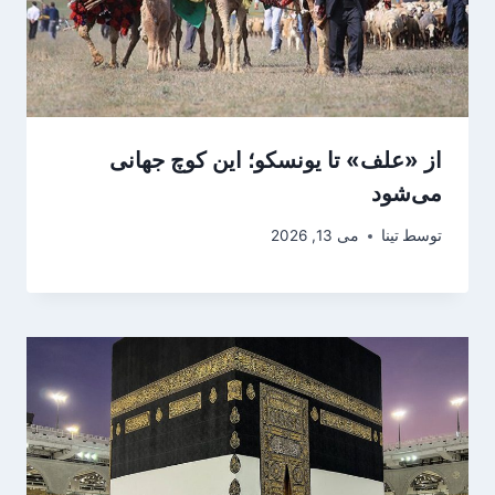
از «علف» تا یونسکو؛ این کوچ جهانی
می‌شود
توسط
تینا
می 13, 2026