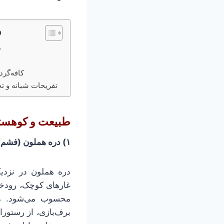
ف
طبیعت و کوهستان
کافه‌گردی و تجربه شهری
تفریحات شبانه و تجربه‌های زمستانی
طبیعت و کوهست
۱) دره هملون (فشم)
دره هملون در نزدی
غارهای کوچک، رودخا
محسوب می‌شود. مسی
برف‌بازی، از رستور