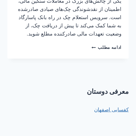
یکی از چالش‌های بزرگ در معاملات سنگین مالی،
اطمینان از نقدشوندگی چک‌های صیادی صادرشده
است. سرویس استعلام چک در راه بانک پاسارگاد
به شما کمک می‌کند تا پیش از دریافت چک، از
وضعیت تعهدات مالی صادرکننده مطلع شوید.
راهنمای
ادامه مطلب
جامع
استعلام
چک‌های
در
راه
بانک
معرفی دوستان
پاسارگاد؛
ابزاری
حیاتی
کفسابی اصفهان
برای
امنیت
معاملات
مالی
در