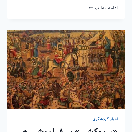
از
ادامه مطلب
خاموشی
تا
بقا؛
گردشگری
ایران
در
مسیر
فرسایش
تدریجی
اخبار گردشگری
«پرده‌کِشی» در فراموشی +