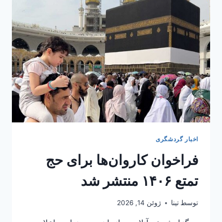
در
ارمنستان،
روسیه،
هند
و
عراق
+
عکس
اخبار گردشگری
فراخوان کاروان‌ها برای حج
تمتع ۱۴۰۶ منتشر شد
توسط
تینا
ژوئن 14, 2026