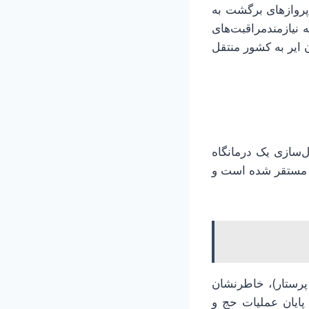
زگشت ۳۵ نفر (شامل ۲۳ بیمار و ۱۲ همراه) با پروازهای برگشت به
 نیازمندمراقبت‌های
 ایر به کشور منتقل
ل‌سازی یک درمانگاه
ی مستقر شده است و
ر پایان بااشاره به آغاز روند بازگشت کادر درمان (تاکنون شامل ۱۹ پزشک و ۴ پرستار)، خاطرنشان
 پایان عملیات حج و