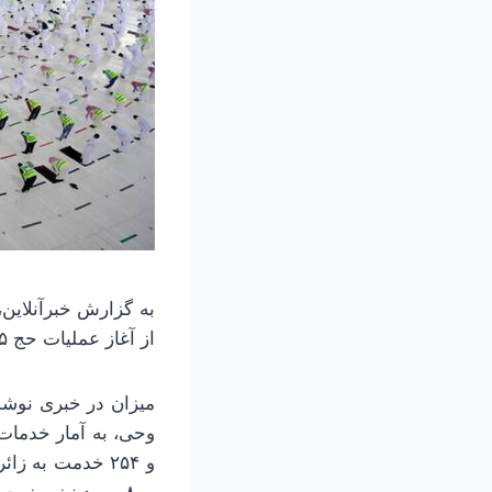
از آغاز عملیات حج ۱۴۰۵ تاکنون گفت: متأسفانه تاکنون ۵ نفر از زائران کشورمان جان باخته‌اند.
میزان در خبری نوش