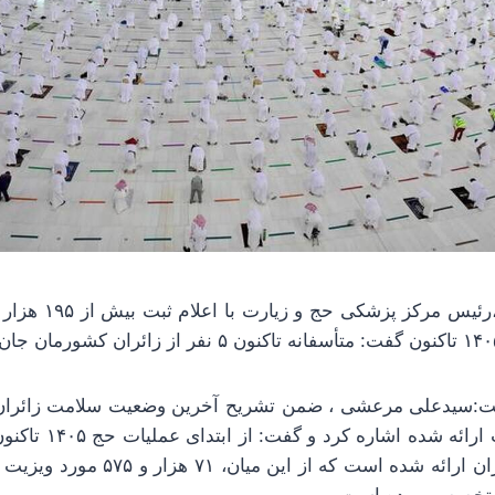
به گزارش خبرآنلاین،ر
ت:سیدعلی مرعشی ، ضمن تشریح آخرین وضعیت سلامت زائران 