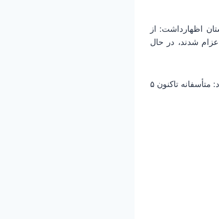
تان اظهارداشت: از
 اعزام شدند، در حال
وی همچنین میانگین مراجعات زائران به مراکز درمانی را ۳.۰۴ درصد اعلام کرد و افزود: متأسفانه تاکنون ۵