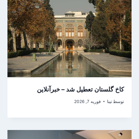
کاخ گلستان تعطیل شد – خبرآنلاین
توسط
تینا
فوریه 7, 2026