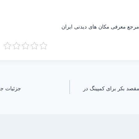
جع معرفی مکان های دیدنی ایران
پ زیر آسمان پاییز/ ۵ مقصد بکر برای کمپینگ در
جزئیات جد