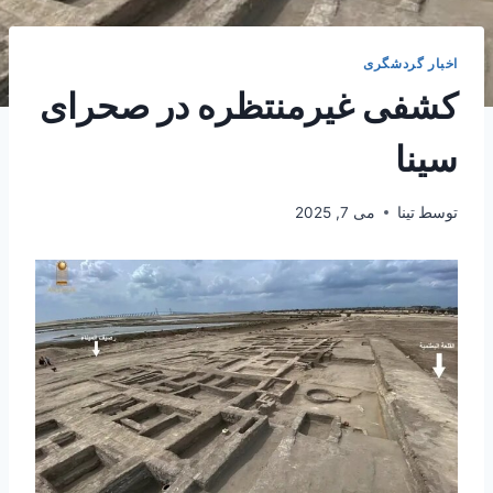
اخبار گردشگری
کشفی غیرمنتظره در صحرای
سینا
توسط
تینا
می 7, 2025