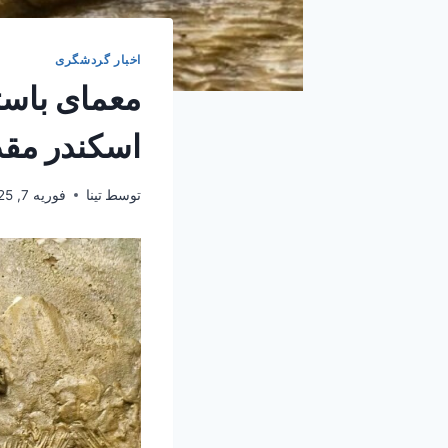
اخبار گردشگری
معمای باست
اسکندر مقد
توسط
تینا
فوریه 7, 2025