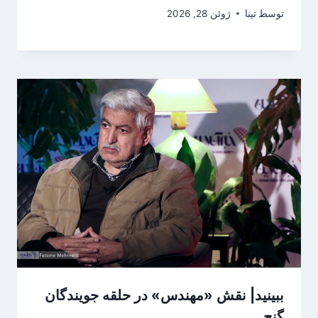
توسط
تینا
ژوئن 28, 2026
ببینید| نقش «مهندس» در حلقه جویندگان
گنج