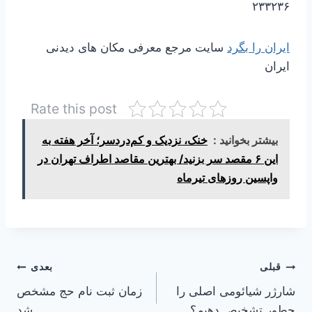
۲۳۳۲۳۶
ایران را بگرد
سایت مرجع معرفی مکان های دیدنی
ایران
Rate this post
بیشتر بخوانید :
خنک، نزدیک و کم‌دردسر؛ آخر هفته به
این ۶ مقصد سر بزنید/ بهترین مقاصد اطراف تهران در
واپسین روزهای تیرماه
راهبری
قبلی
بعدی
شارژر شیائومی اصلی را
زمان ثبت نام حج مشخص
نوشته
چطور تشخیص دهیم؟
شد