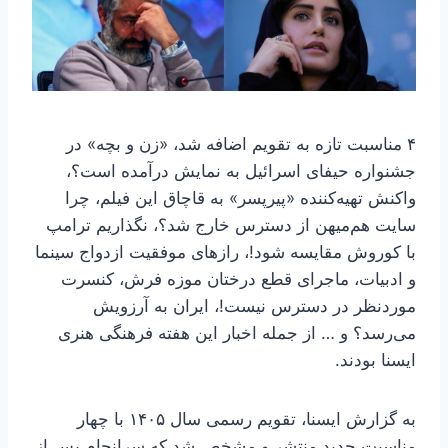
۴ مناسبت تازه به تقویم اضافه شد، «زن و بچه» در
جشنواره حیفای اسرائیل به نمایش درآمده است؟،
واکنش تهیه‌کننده «پیرپسر» به قاچاق این فیلم، چرا
سایت هم‌میهن از دسترس خارج شد؟، نگذاریم ترامپ
با کوروش مقایسه شود!، رازهای موفقیت ازدواج سینما
و ادبیات، ماجرای قطع درختان موزه فرش، کنسرت‌
موردنظر در دسترس نیست!، ایران به آرزویش
می‌رسد؟ و … از جمله اخبار این هفته فرهنگی هنری
ایسنا بودند.
به گزارش ایسنا، تقویم رسمی سال ۱۴۰۵ با چهار
مناسبت جدید منتشر و مشخص شد که سرانجام پس از