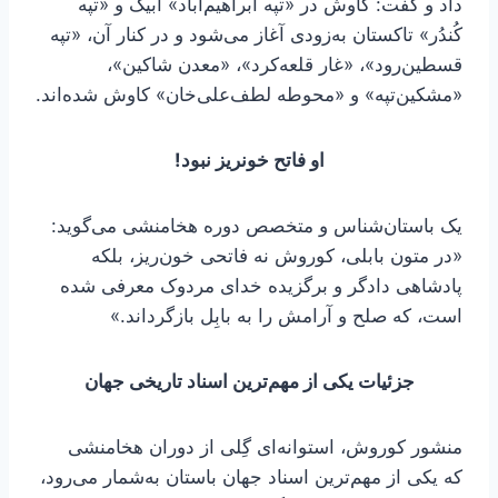
داد و گفت: کاوش در «تپه ابراهیم‌آباد» آبیک و «تپه
کُندُر» تاکستان به‌زودی آغاز می‌شود و در کنار آن، «تپه
قسطین‌رود»، «غار قلعه‌کرد»، «معدن شاکین»،
«مشکین‌تپه» و «محوطه لطف‌علی‌خان» کاوش شده‌اند.
او فاتح خونریز نبود!
یک باستان‌شناس و متخصص دوره‌ هخامنشی می‌گوید:
«در متون بابلی، کوروش نه فاتحی خون‌ریز، بلکه
پادشاهی دادگر و برگزیده‌ خدای مردوک معرفی شده
است، که صلح و آرامش را به بابِل بازگرداند.»
جزئیات یکی از مهم‌ترین اسناد تاریخی جهان
منشور کوروش، استوانه‌ای گِلی از دوران هخامنشی
که یکی از مهم‌ترین اسناد جهان باستان به‌شمار می‌رود،