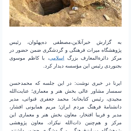
به گزارش خبرآنلاین،مصطفی ده‌پهلوان، رئیس
پژوهشگاه میراث فرهنگی و گردشگری ضمن حضور در
مرکز دائرةالمعارف بزرگ
اسلامی
، با کاظم موسوی
بجنوردی رئیس این مؤسسه دیدار کرد.
ایرنا در خبری نوشت: در این جلسه که محمدحسن
سمسار مشاور عالی بخش هنر و معماری؛ عنایت‌الله
مجیدی، رئیس کتابخانه؛ محمد جعفری قنواتی، مدیر
دانشنامۀ فرهنگ مردم ایران؛ مریم همایونی افشار،
مدیر و فریبا افتخار، معاون بخش هنر و معماری این
مرکز و هم‌چنین ذات‌الله نیکزاد، معاون پژوهشی
پژوهشگاه میراث‌فرهنگی و گردشگری حضور داشتند،