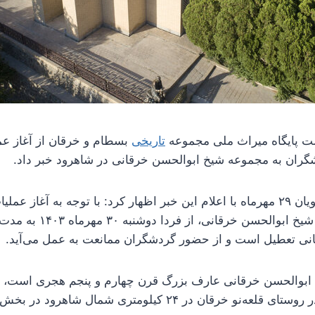
 پایگاه میراث ملی مجموعه
تاریخی
بسطام و خرقان از آغاز عم
ران به مجموعه شیخ ابوالحسن خرقانی در شاهرود خبر داد.
سید محمدصادق رضویان ۲۹ مهرماه با اعلام این خبر اظهار کرد: با توجه به آغا
بستر داخلی آرامگاه شیخ ابوالح
نی تعطیل است و از حضور گردشگران ممانعت به عمل می‌آید.
یخ ابوالحسن خرقانی عارف بزرگ قرن چهارم و پنجم هجری است، اف
ن در ۲۴ کیلومتری شمال شاهرود در بخش بسطام قرار دارد.