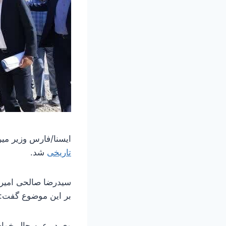
ایسنا/فارس
وزیر می
تاریخی
شد.
بر این موضوع گفت: ب
وی در عین حال خواس