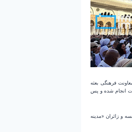
عاونت فرهنگی بعثه
رت انجام شده و پس
وشت:جلسات آموزش زائران کاروان‌های «مدینه قبل» در قالب ۱۰ جلسه و زائران «مدینه