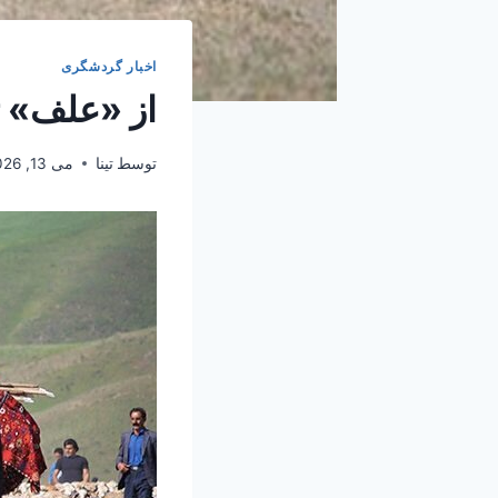
اخبار گردشگری
از «علف» ت
توسط
تینا
می 13, 2026