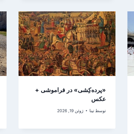
«پرده‌کِشی» در فراموشی +
عکس
توسط
تینا
ژوئن 19, 2026