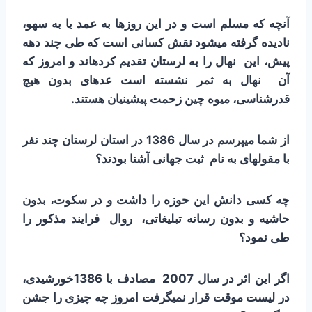
آنچه که مسلم است و در
این روزها به عمد یا به سهو،
نادیده گرفته می­شود نقش کسانی است که طی چند دهه
پیش، این نهال
را به لرستان تقدیم کرده­اند و امروز که
آن نهال به ثمر نشسته است عده­ای بدون هیچ
قدرشناسی، میوه چین زحمت پیشینیان هستند.
از
شما می­پرسم در سال 1386 در استان لرستان چند نفر
با مقوله­ای به نام ثبت جهانی آشنا بودند؟
چه کسی دانش این حوزه را داشت و در سکوت
،
بدون
حاشیه و بدون رسانه تبلیغاتی، روال فرایند مذکور را
طی نمود؟
اگر این اثر در سال 2007 مصادف با 1386خورشیدی،
در لیست موقت قرار نمی­گرفت امروز چه چیزی را جشن