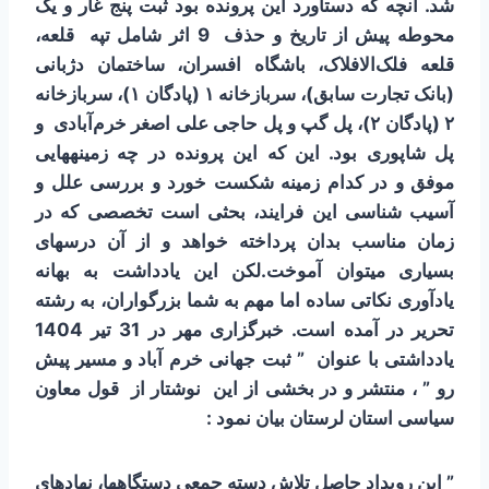
شد. آنچه که دستاورد این پرونده بود ثبت پنج غار و یک
محوطه پیش از تاریخ و
ح
ذف 9 اثر شامل تپه
قلعه
،
قلعه فلک‌الافلاک، باشگاه افسران، ساختمان دژبانی
(بانک تجارت سابق)، سربازخانه ۱ (پادگان ۱)، سربازخانه
۲ (پادگان ۲)، پل گپ و پل حاجی علی اصغر خرم‌آبادی
و
پل شاپوری
بود.
این که این پرونده در چه زمینه­هایی
موفق و در کدام زمینه شکست خورد و بررسی علل و
آسیب شناسی این فرایند، بحثی است تخصصی که در
زمان مناسب بدان پرداخته خواهد و از آن درس­های
بسیاری می­توان آموخت.لکن این یادداشت به بهانه
یادآوری نکاتی ساده اما مهم به شما بزرگواران، به رشته
تحریر در آمده است.
خبرگزاری مهر در 31 تیر 1404
یادداشتی با عنوان ” ثبت جهانی خرم آباد و مسیر پیش
رو ” ، منتشر و در بخشی از این نوشتار از قول معاون
سیاسی استان لرستان بیان نمود :
” این رویداد حاصل تلاش دسته جمعی دستگاه­ها، نهادهای