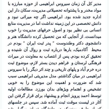
مدیر کل آن زمان سیروس ابراهیمی از حوزه مبارزه با
مواد مخدر و با پشتوانه تحصیلاتی مدیریت، سکان دار این
اداره جدید شده بود. ابراهیمی اگر چه میراثی نبود و
دانش تخصصی در این زمینه نداشت اما در مدیریت منابع
انسانی بی نظیر بود و اصول حرفه­ای مدیریت را خوب
می­دانست. از آنجایی که من تحصیل کرده دانشگاه هنر و
دانشجوی دکتر وطندوست ” پدر ثبت ایران ” بودم در
محیط آکادمیک، بارها درباره ثبت و روال آن شنیده و
تحقیق کرده بودم. پس از انتصاب به معاونت در میراث
فرهنگی لرستان و فراهم دیدن بستر لازم، موضوع ثبت
دره خرم آباد و پل­های تاریخی و چند اثر دیگر را با سیروس
ابراهیمی در میان گذاشتم. مدل مدیریتی ابراهیمی سبب
شد که ضرورت و اهمیت این موضوع را به خوبی
تشخیص و اهتمام ویژه­ای بدان بورزد. مطالعات اولیه
توسط احمد پرویز انجام و پیشنهاد برای قرار گرفتن این
آثار در لیست موقت ثبت آماده شد. سپس در جلسه­ای
که از طرف یونسکو در دانشگاه تهران برگزار شد