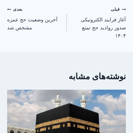
راهبری
قبلی
بعدی
آغاز فرایند الکترونیکی
آخرین وضعیت حج عمره
نوشته
صدور روادید حج تمتع
مشخص شد
۱۴۰۴
نوشته‌های مشابه