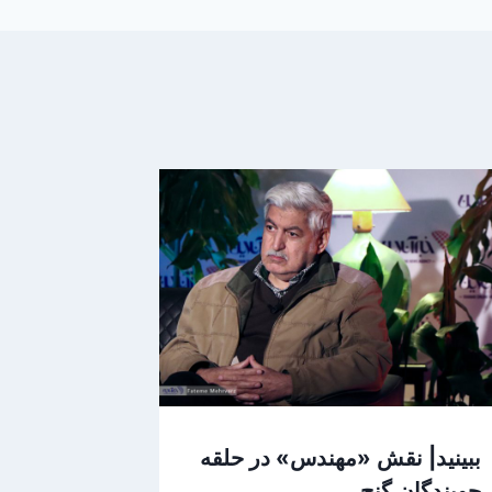
ببینید| نقش «مهندس» در حلقه
جویندگان گنج